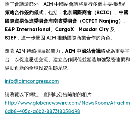
除了會議環節外，AIM 中國站會議將舉行多個主要機構的
策略合作簽約儀式
，包括：
北京國際商會（BCIC）
、
中國
國際貿易促進委員會海南省委員會（CCPIT Nanjing）
、
E&P International
、
CargoX
、
Masdar City
及
SIEF
，進一步鞏固 AIM 推動國際商業合作的角色。
隨著 AIM 持續擴展影響力，
AIM 中國站會議
將成為重要平
台，以促進思想交流、建立合作關係並塑造加強緊密連繫和
驅動創新的全球投資生態系統。
info@aimcongress.com
請瀏覽以下網址，查閱此公告隨附的相片：
http://www.globenewswire.com/NewsRoom/Attachmen
6db8-405c-a6b2-8873f8058d98