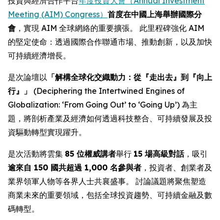
投資與經濟合作平台
年度投資大會（Annual Investment
Meeting (AIM) Congress）
首度在中國上海舉辦國際分
會
，實現 AIM 全球網絡的重要擴張。 此里程碑強化 AIM
的堅定使命：透過國際合作聯通市場、推動創新，以及加快
可持續經濟增長。
是次論壇以
「解構全球化交織動力：從『走出去』到『向上
行』」
(Deciphering the Intertwined Engines of
Globalization: ‘From Going Out’ to ‘Going Up’) 為主
題，將剖析產業及經濟如何透過科技整合、可持續發展及投
資驅動轉型實現躍升。
是次活動將雲集
85 位權威講者
舉行
15 場高級對話
，吸引
逾來自 150 國共超過 1,000 名參與者
，投資者、創業者及
業界領軍人物等各界人士共襄盛事。 討論議題將聚焦塑造
商業未來的重要領域，包括全球投資趨勢、可持續金融及數
碼轉型。