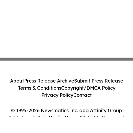
About
Press Release Archive
Submit Press Release
Terms & Conditions
Copyright/DMCA Policy
Privacy Policy
Contact
© 1995-2026 Newsmatics Inc. dba Affinity Group
Publishing & Asia Media News. All Rights Reserved.
Cookie Settings / Your Privacy Choices