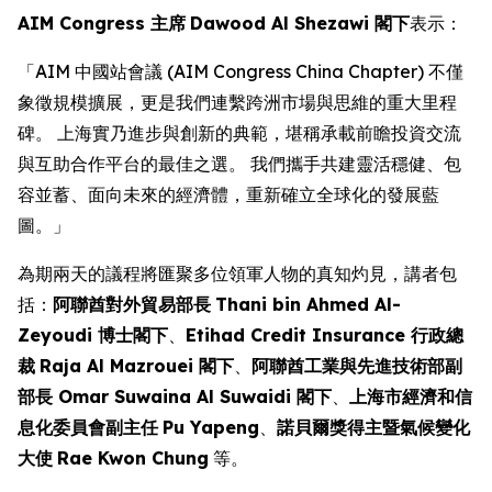
AIM Congress 主席
Dawood Al Shezawi 閣下
表示：
「AIM 中國站會議 (AIM Congress China Chapter) 不僅
象徵規模擴展，更是我們連繫跨洲市場與思維的重大里程
碑。 上海實乃進步與創新的典範，堪稱承載前瞻投資交流
與互助合作平台的最佳之選。 我們攜手共建靈活穩健、包
容並蓄、面向未來的經濟體，重新確立全球化的發展藍
圖。」
為期兩天的議程將匯聚多位領軍人物的真知灼見，講者包
括：
阿聯酋對外貿易部長
Thani bin Ahmed Al-
Zeyoudi 博士閣下
、
Etihad Credit Insurance 行政總
裁
Raja Al Mazrouei 閣下
、
阿聯酋工業與先進技術部副
部長 Omar Suwaina Al Suwaidi 閣下
、
上海市經濟和信
息化委員會副主任
Pu Yapeng
、
諾貝爾獎得主暨氣候變化
大使
Rae Kwon Chung
等。